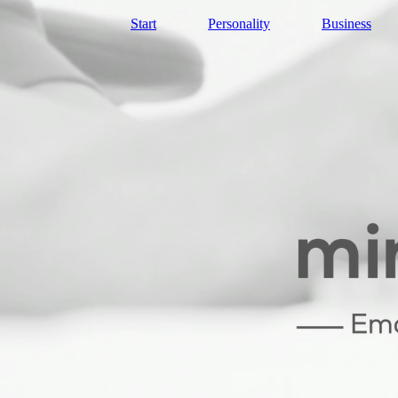
Start
Personality
Business