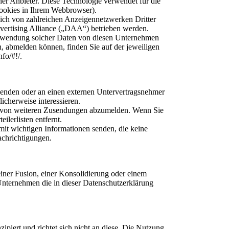
er Anbieter. Diese Technologie verwendet für die
Cookies in Ihrem Webbrowser).
sich von zahlreichen Anzeigennetzwerken Dritter
dvertising Alliance („DAA“) betrieben werden.
erwendung solcher Daten von diesen Unternehmen
, abmelden können, finden Sie auf der jeweiligen
nfo/#!/.
enden oder an einen externen Untervertragsnehmer
icherweise interessieren.
sich von weiteren Zusendungen abzumelden. Wenn Sie
lerlisten entfernt.
it wichtigen Informationen senden, die keine
chrichtigungen.
iner Fusion, einer Konsolidierung oder einem
 Unternehmen die in dieser Datenschutzerklärung
ipiert und richtet sich nicht an diese. Die Nutzung