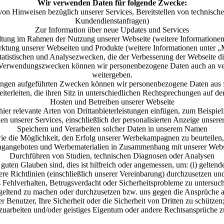
Wir verwenden Daten für folgende Zwecke:
n Hinweisen bezüglich unserer Services, Bereitstellen von technische
Kundendienstanfragen)
Zur Information über neue Updates und Services
tung im Rahmen der Nutzung unserer Webseite (weitere Informatione
ktung unserer Webseiten und Produkte (weitere Informationen unter „
tatistischen und Analysezwecken, die der Verbesserung der Webseite d
n Verwendungszwecken können wir personenbezogene Daten auch an 
weitergeben.
mungen aufgeführten Zwecken können wir personenbezogene Daten aus 
iterleiten, die ihren Sitz in unterschiedlichen Rechtsprechungen auf d
Hosten und Betreiben unserer Webseite
hier relevante Arten von Drittanbieterleistungen einfügen, zum Beispiel
llen unserer Services, einschließlich der personalisierten Anzeige unsere
Speichern und Verarbeiten solcher Daten in unserem Namen
e die Möglichkeit, den Erfolg unserer Werbekampagnen zu beurteilen
ingangeboten und Werbematerialien in Zusammenhang mit unserer Webs
Durchführen von Studien, technischen Diagnosen oder Analysen
ten Glauben sind, dies ist hilfreich oder angemessen, um: (i) geltend
ere Richtlinien (einschließlich unserer Vereinbarung) durchzusetzen u
eres Fehlverhalten, Betrugsverdacht oder Sicherheitsprobleme zu unter
 geltend zu machen oder durchzusetzen bzw. uns gegen die Ansprüche an
rer Benutzer, Ihre Sicherheit oder die Sicherheit von Dritten zu schütze
arbeiten und/oder geistiges Eigentum oder andere Rechtsansprüche z