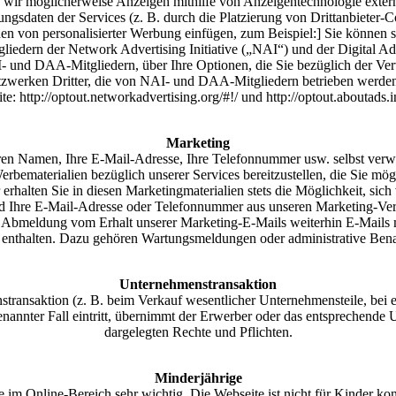
n wir möglicherweise Anzeigen mithilfe von Anzeigentechnologie extern
ngsdaten der Services (z. B. durch die Platzierung von Drittanbieter-
nen von personalisierter Werbung einfügen, zum Beispiel:] Sie können 
iedern der Network Advertising Initiative („NAI“) und der Digital A
- und DAA-Mitgliedern, über Ihre Optionen, die Sie bezüglich der V
tzwerken Dritter, die von NAI- und DAA-Mitgliedern betrieben werden
e: http://optout.networkadvertising.org/#!/ und http://optout.aboutads.i
Marketing
en Namen, Ihre E-Mail-Adresse, Ihre Telefonnummer usw. selbst verw
erbematerialien bezüglich unserer Services bereitzustellen, die Sie mögl
r erhalten Sie in diesen Marketingmaterialien stets die Möglichkeit, 
d Ihre E-Mail-Adresse oder Telefonnummer aus unseren Marketing-Vertei
r Abmeldung vom Erhalt unserer Marketing-E-Mails weiterhin E-Mails m
enthalten. Dazu gehören Wartungsmeldungen oder administrative Bena
Unternehmenstransaktion
transaktion (z. B. beim Verkauf wesentlicher Unternehmensteile, bei e
nannter Fall eintritt, übernimmt der Erwerber oder das entsprechende
dargelegten Rechte und Pflichten.
Minderjährige
im Online-Bereich sehr wichtig. Die Webseite ist nicht für Kinder konz