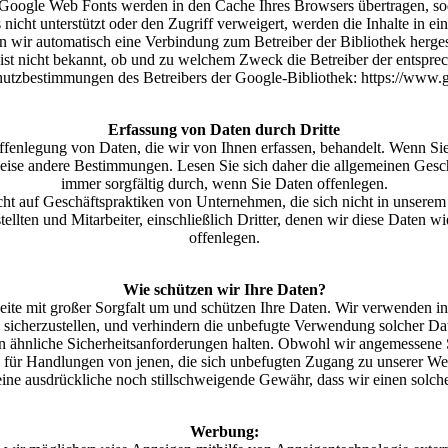
 Google Web Fonts werden in den Cache Ihres Browsers übertragen, so
cht unterstützt oder den Zugriff verweigert, werden die Inhalte in einer
 wir automatisch eine Verbindung zum Betreiber der Bibliothek hergeste
t ist nicht bekannt, ob und zu welchem Zweck die Betreiber der entspre
hutzbestimmungen des Betreibers der Google-Bibliothek: https://www.g
Erfassung von Daten durch Dritte
ffenlegung von Daten, die wir von Ihnen erfassen, behandelt. Wenn Si
erweise andere Bestimmungen. Lesen Sie sich daher die allgemeinen G
immer sorgfältig durch, wenn Sie Daten offenlegen.
t auf Geschäftspraktiken von Unternehmen, die sich nicht in unserem B
tellten und Mitarbeiter, einschließlich Dritter, denen wir diese Daten
offenlegen.
Wie schützen wir Ihre Daten?
ite mit großer Sorgfalt um und schützen Ihre Daten. Wir verwenden in
 sicherzustellen, und verhindern die unbefugte Verwendung solcher Da
 ähnliche Sicherheitsanforderungen halten. Obwohl wir angemessene S
für Handlungen von jenen, die sich unbefugten Zugang zu unserer Web
ne ausdrückliche noch stillschweigende Gewähr, dass wir einen solch
Werbung: