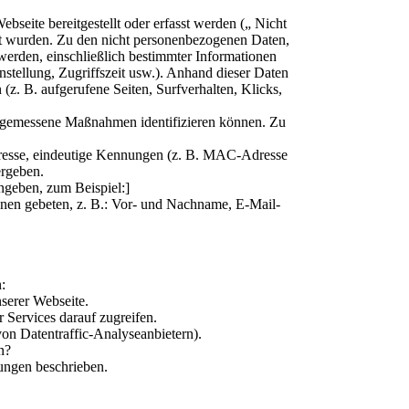
ebseite bereitgestellt oder erfasst werden („ Nicht
st wurden. Zu den nicht personenbezogenen Daten,
werden, einschließlich bestimmter Informationen
tellung, Zugriffszeit usw.). Anhand dieser Daten
(z. B. aufgerufene Seiten, Surfverhalten, Klicks,
 angemessene Maßnahmen identifizieren können. Zu
dresse, eindeutige Kennungen (z. B. MAC-Adresse
ergeben.
ngeben, zum Beispiel:]
onen gebeten, z. B.: Vor- und Nachname, E-Mail-
:
nserer Webseite.
 Services darauf zugreifen.
von Datentraffic-Analyseanbietern).
n?
ungen beschrieben.