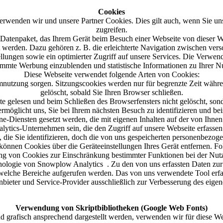
Cookies
 verwenden wir und unsere Partner Cookies. Dies gilt auch, wenn Sie un
zugreifen.
 Datenpaket, das Ihrem Gerät beim Besuch einer Webseite von dieser W
 werden. Dazu gehören z. B. die erleichterte Navigation zwischen vers
ellungen sowie ein optimierter Zugriff auf unsere Services. Die Verw
stimmte Werbung einzublenden und statistische Informationen zu Ihrer 
Diese Webseite verwendet folgende Arten von Cookies:
emnutzung sorgen. Sitzungscookies werden nur für begrenzte Zeit währ
gelöscht, sobald Sie Ihren Browser schließen.
te gelesen und beim Schließen des Browserfensters nicht gelöscht, so
möglicht uns, Sie bei Ihrem nächsten Besuch zu identifizieren und bei
ne-Diensten gesetzt werden, die mit eigenen Inhalten auf der von Ihnen
ytics-Unternehmen sein, die den Zugriff auf unsere Webseite erfassen
 die Sie identifizieren, doch die von uns gespeicherten personenbezo
 können Cookies über die Geräteeinstellungen Ihres Gerät entfernen. 
ung von Cookies zur Einschränkung bestimmter Funktionen bei der Nut
nologie von Snowplow Analytics . Zu den von uns erfassten Daten zur
 welche Bereiche aufgerufen werden. Das von uns verwendete Tool erf
ieter und Service-Provider ausschließlich zur Verbesserung des eige
Verwendung von Skriptbibliotheken (Google Web Fonts)
d grafisch ansprechend dargestellt werden, verwenden wir für diese We