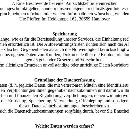
7. Eine Beschwerde bei einer Aufsichtsbehörde einreichen
uneingeschränkt gelten, sondern unseren eigenen rechtmäßigen Interesse
nspruch nehmen möchten oder weitere Informationen wünschen, wenden S
Ute Pfeffer, Im Heidkampe 162, 30659 Hannover
Speicherung
nge, wie es für die Bereitstellung unserer Services, die Einhaltung re
nien erforderlich ist. Die Aufbewahrungsfristen richten sich nach der 
pezifischen Gegebenheiten als auch die Notwendigkeit berücksichtigt we
onenbezogenen Daten von Kunden, Dokumente über die Kontoeinrichtun
gemäß geltender Gesetze und Vorschriften.
em alleinigen Ermessen unvollständige oder unrichtige Daten korrigieren
Grundlage der Datenerfassung
n (d. h. jegliche Daten, die mit vertretbaren Mitteln eine Identifizie
ichen Verpflichtungen Ihnen gegenüber nachzukommen und damit wir Ihnen
lichen und finanziellen Regulierungsverpflichtungen, denen wir unter
e der Erfassung, Speicherung, Verwendung, Offenlegung und sonstigen
diesen Datenschutzbestimmungen beschrieben zu.
 sich die Datenschutzbestimmungen sorgfältig durch, bevor Sie Entsche
Welche Daten werden erfasst?